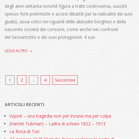
degli anni settanta nonché figura a tratti controversa, suscitò
spesso forti polemiche e accesi dibattiti per la radicalità dei suoi
giudizi, assai critici nei riguardi delle abitudini borghesi e della
nascente società dei consumi, come anche nei confronti
del Sessantotto e dei suoi protagonisti. Il suo
LEGGI ALTRO →
Paginazione
1
2
…
4
Successivi
degli
articoli
ARTICOLI RECENTI
Vajont – una tragedia non per incuria ma per colpa
(Harriet Tubman) – Ladra di schiavi 1822 – 1913
La Rosa di Turi