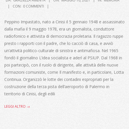
DA:
GRAZIELLA AMENTA
ON:
MAGGIO 10, 2021
IN:
MEMORIA
05-
CON:
0 COMMENTI
10
Peppino Impastato, nato a Cinisi il 5 gennaio 1948 e assassinato
dalla mafia il 9 maggio 1978, era un giornalista, conduttore
radiofonico e attivista di democrazia proletaria. Il ragazzo ruppe
presto i rapporti con il padre, che lo cacciò di casa, e avviò
un’attività politico-culturale di sinistra e antimafiosa. Nel 1965
fondò il giornalino L’idea socialista e aderì al PSIUP. Dal 1968 in
poi partecipò, con il ruolo di dirigente, alle attività delle nuove
formazioni comuniste, come Il manifesto e, in particolare, Lotta
Continua. Organizzò le lotte dei contadini espropriati per la
costruzione della terza pista dell’aeroporto di Palermo in
territorio di Cinisi, degli edili
LEGGI ALTRO →