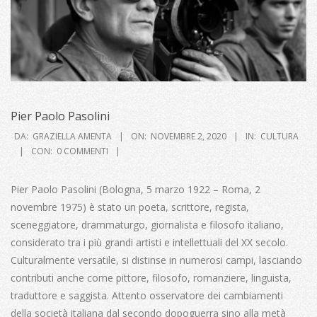
Pier Paolo Pasolini
2020-
DA:
GRAZIELLA AMENTA
ON:
NOVEMBRE 2, 2020
IN:
CULTURA
11-
CON:
0 COMMENTI
02
Pier Paolo Pasolini (Bologna, 5 marzo 1922 – Roma, 2
novembre 1975) è stato un poeta, scrittore, regista,
sceneggiatore, drammaturgo, giornalista e filosofo italiano,
considerato tra i più grandi artisti e intellettuali del XX secolo.
Culturalmente versatile, si distinse in numerosi campi, lasciando
contributi anche come pittore, filosofo, romanziere, linguista,
traduttore e saggista. Attento osservatore dei cambiamenti
della società italiana dal secondo dopoguerra sino alla metà