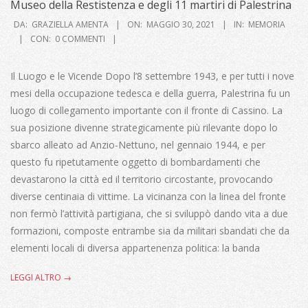
Museo della Restistenza e degli 11 martiri di Palestrina
2021-
DA:
GRAZIELLA AMENTA
ON:
MAGGIO 30, 2021
IN:
MEMORIA
05-
CON:
0 COMMENTI
30
Il Luogo e le Vicende Dopo l’8 settembre 1943, e per tutti i nove
mesi della occupazione tedesca e della guerra, Palestrina fu un
luogo di collegamento importante con il fronte di Cassino. La
sua posizione divenne strategicamente più rilevante dopo lo
sbarco alleato ad Anzio-Nettuno, nel gennaio 1944, e per
questo fu ripetutamente oggetto di bombardamenti che
devastarono la città ed il territorio circostante, provocando
diverse centinaia di vittime. La vicinanza con la linea del fronte
non fermò l’attività partigiana, che si sviluppò dando vita a due
formazioni, composte entrambe sia da militari sbandati che da
elementi locali di diversa appartenenza politica: la banda
LEGGI ALTRO →