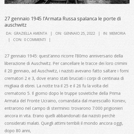
27 gennaio 1945 l’Armata Russa spalanca le porte di
auschwitz
2022-
DA:
GRAZIELLA AMENTA
ON:
GENNAIO 25, 2022
IN:
MEMORIA
01-
CON:
0 COMMENTI
25
27 gennaio 1945: quest’anno ricorre l’80mo anniversario della
liberazione di Auschwitz. Per cancellare le tracce dei loro crimini
il 20 gennaio, ad Auschwitz, i nazisti avevano fatto saltare i forni
crematori 2 e 3, dove erano stati bruciati i corpi di centinaia di
migliaia di ebrei. La notte tra il 25 e il 26 fu la volta del
crematorio 5. Il giorno dopo le truppe sovietiche della Prima
Armata del Fronte Ucraino, comandata dal maresciallo Koniev,
entrarono nel campo di sterminio: trovarono 7.000 prigionieri
ancora in vita. Erano quelli abbandonati dai nazisti perchè
considerati malati. Quegli attimi terribili il mondo ancora oggi,
dopo 80 anni,