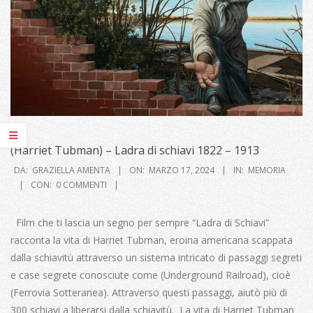
(Harriet Tubman) – Ladra di schiavi 1822 – 1913
2024-
DA:
GRAZIELLA AMENTA
ON:
MARZO 17, 2024
IN:
MEMORIA
03-
CON:
0 COMMENTI
17
Film che ti lascia un segno per sempre “Ladra di Schiavi”
racconta la vita di Harriet Tubman, eroina americana scappata
dalla schiavitù attraverso un sistema intricato di passaggi segreti
e case segrete conosciute come (Underground Railroad), cioè
(Ferrovia Sotteranea). Attraverso questi passaggi, aiutò più di
300 schiavi a liberarsi dalla schiavitù. La vita di Harriet Tubman