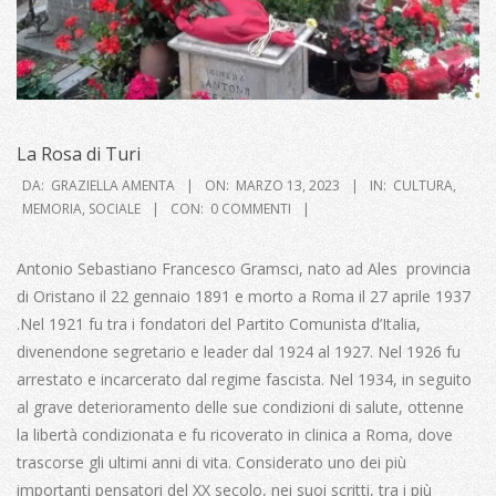
La Rosa di Turi
2023-
DA:
GRAZIELLA AMENTA
ON:
MARZO 13, 2023
IN:
CULTURA
,
03-
MEMORIA
,
SOCIALE
CON:
0 COMMENTI
13
Antonio Sebastiano Francesco Gramsci, nato ad Ales provincia
di Oristano il 22 gennaio 1891 e morto a Roma il 27 aprile 1937
.Nel 1921 fu tra i fondatori del Partito Comunista d’Italia,
divenendone segretario e leader dal 1924 al 1927. Nel 1926 fu
arrestato e incarcerato dal regime fascista. Nel 1934, in seguito
al grave deterioramento delle sue condizioni di salute, ottenne
la libertà condizionata e fu ricoverato in clinica a Roma, dove
trascorse gli ultimi anni di vita. Considerato uno dei più
importanti pensatori del XX secolo, nei suoi scritti, tra i più