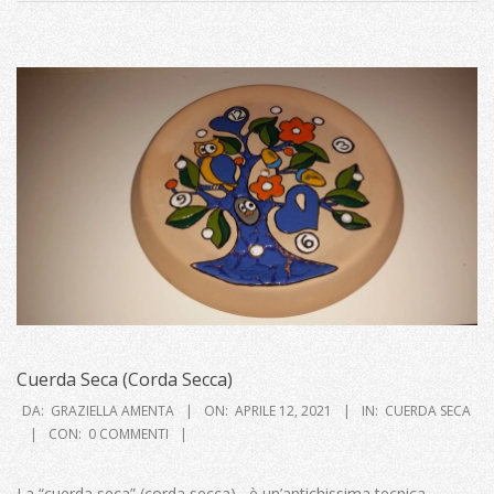
Cuerda Seca (Corda Secca)
2021-
DA:
GRAZIELLA AMENTA
ON:
APRILE 12, 2021
IN:
CUERDA SECA
04-
CON:
0 COMMENTI
12
La “cuerda seca” (corda secca), è un’antichissima tecnica