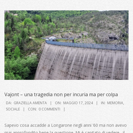
Vajont – una tragedia non per incuria ma per colpa
2024-
DA:
GRAZIELLA AMENTA
ON:
MAGGIO 17, 2024
IN:
MEMORIA
,
05-
SOCIALE
CON:
0 COMMENTI
17
Sapevo cosa accadde a Longarone negli anni ’60 ma non avevo
mai approfondito bene la questione. Mi è capitato di vedere, il