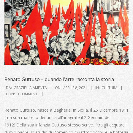
Renato Guttuso – quando l’arte racconta la storia
2021-
DA:
GRAZIELLA AMENTA
ON:
APRILE 8, 2021
IN:
CULTURA
04-
CON:
0 COMMENTI
08
Renato Guttuso, nasce a Bagheria, in Sicilia, il 26 Dicembre 1911
(ma sua madre lo denuncia all’anagrafe il 2 Gennaio del
1912).Della sua infanzia Guttuso stesso scrive.. “tra gli acquarelli
di mio padre, lo studio di Domenico Quattrociocchi, e la bottega