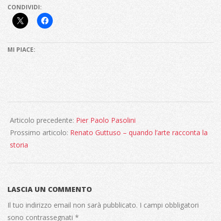
CONDIVIDI:
MI PIACE:
2020-
12-
Articolo precedente:
Pier Paolo Pasolini
01
Prossimo articolo:
Renato Guttuso – quando l’arte racconta la
storia
LASCIA UN COMMENTO
Il tuo indirizzo email non sarà pubblicato.
I campi obbligatori
sono contrassegnati
*