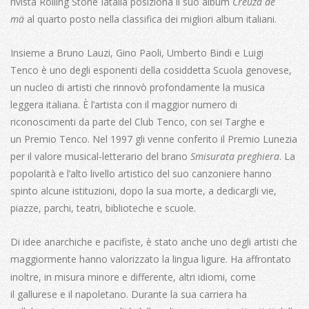
rivista Rolling Stone Iatalia
posiziona il suo album
Crêuza de
mä
al quarto posto nella classifica dei migliori album italiani.
Insieme a Bruno Lauzi, Gino Paoli, Umberto Bindi e Luigi
Tenco è uno degli esponenti della cosiddetta Scuola genovese,
un nucleo di artisti che rinnovò profondamente la musica
leggera italiana.
È l’artista con il maggior numero di
riconoscimenti da parte del Club Tenco, con sei Targhe e
un Premio Tenco. Nel 1997 gli venne conferito il Premio Lunezia
per il valore musical-letterario del brano
Smisurata preghiera
.
La
popolarità e l’alto livello artistico del suo canzoniere hanno
spinto alcune istituzioni, dopo la sua morte, a dedicargli vie,
piazze, parchi, teatri, biblioteche e scuole.
Di idee anarchiche e pacifiste,
è stato anche uno degli artisti che
maggiormente hanno valorizzato la lingua ligure
Ha affrontato
.
inoltre, in misura minore e differente, altri idiomi,
come
il gallurese
e il napoletano.
Durante la sua carriera ha