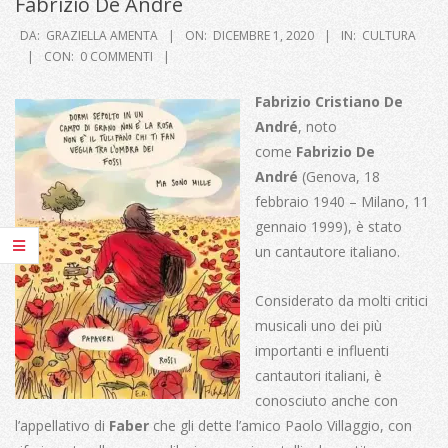
Fabrizio De Andrè
DA:
GRAZIELLA AMENTA
ON:
DICEMBRE 1, 2020
IN:
CULTURA
CON:
0 COMMENTI
Fabrizio Cristiano De
André
, noto
come
Fabrizio De
André
(Genova, 18
febbraio 1940 – Milano, 11
gennaio 1999), è stato
un cantautore italiano.
Considerato da molti critici
musicali uno dei più
importanti e influenti
cantautori italiani,
è
conosciuto anche con
l’appellativo di
Faber
che gli dette l’amico Paolo Villaggio, con