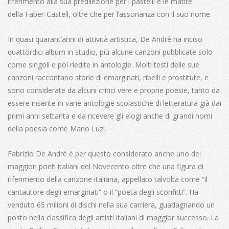
riferimento alla sua predilezione per i pastelli e le matite
della Faber-Castell, oltre che per l’assonanza con il suo nome.
In quasi quarant’anni di attività artistica, De André ha inciso
quattordici album in studio, più alcune canzoni pubblicate solo
come singoli e poi riedite in antologie. Molti testi delle sue
canzoni raccontano storie di emarginati, ribelli e prostitute, e
sono considerate da alcuni critici vere e proprie poesie,
tanto da
essere inserite in varie antologie scolastiche di letteratura già dai
primi anni settanta e da ricevere gli elogi anche di grandi nomi
della poesia come Mario Luzi.
Fabrizio De André è per questo considerato anche uno dei
maggiori poeti italiani del Novecento oltre che una figura di
riferimento della canzone italiana, appellato talvolta come “il
cantautore degli emarginati” o il “poeta degli sconfitti”.
Ha
venduto 65 milioni di dischi nella sua carriera, guadagnando un
posto nella classifica degli artisti italiani di maggior successo
. La