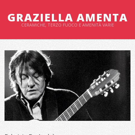
Salta
al
GRAZIELLA AMENTA
contenuto
CERAMICHE, TERZO FUOCO E AMENITÀ VARIE
Menu
primario
di
navigzione