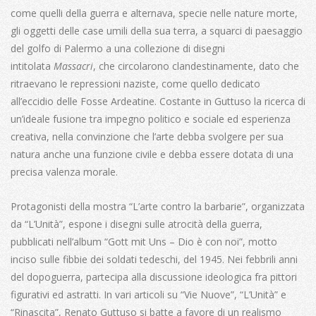
come quelli della guerra e alternava, specie nelle nature morte,
gli oggetti delle case umili della sua terra, a squarci di paesaggio
del golfo di Palermo a una collezione di disegni
intitolata
Massacri
, che circolarono clandestinamente, dato che
ritraevano le repressioni naziste, come quello dedicato
all’eccidio delle Fosse Ardeatine. Costante in Guttuso la ricerca di
un’ideale fusione tra impegno politico e sociale ed esperienza
creativa, nella convinzione che l’arte debba svolgere per sua
natura anche una funzione civile e debba essere dotata di una
precisa valenza morale.
Protagonisti della mostra “L’arte contro la barbarie”, organizzata
da “L’Unità”, espone i disegni sulle atrocità della guerra,
pubblicati nell’album “Gott mit Uns – Dio è con noi”, motto
inciso sulle fibbie dei soldati tedeschi, del 1945. Nei febbrili anni
del dopoguerra, partecipa alla discussione ideologica fra pittori
figurativi ed astratti. In vari articoli su “Vie Nuove”, “L’Unità” e
“Rinascita”, Renato Guttuso si batte a favore di un realismo