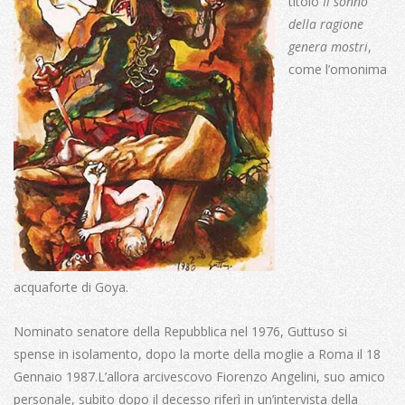
titolo
Il sonno
della ragione
genera mostri
,
come l’omonima
acquaforte di Goya.
Nominato senatore della Repubblica nel 1976, Guttuso si
spense in isolamento, dopo la morte della moglie a Roma il 18
Gennaio 1987.
L’allora arcivescovo Fiorenzo Angelini, suo amico
personale, subito dopo il decesso riferì in un’intervista della