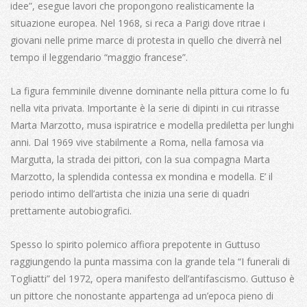
idee”, esegue lavori che propongono realisticamente la
situazione europea. Nel 1968, si reca a Parigi dove ritrae i
giovani nelle prime marce di protesta in quello che diverrà nel
tempo il leggendario “maggio francese”.
La figura femminile divenne dominante nella pittura come lo fu
nella vita privata. Importante è la serie di dipinti in cui ritrasse
Marta Marzotto, musa ispiratrice e modella prediletta per lunghi
anni. Dal 1969 vive stabilmente a Roma, nella famosa via
Margutta, la strada dei pittori, con la sua compagna Marta
Marzotto, la splendida contessa ex mondina e modella. E’ il
periodo intimo dell’artista che inizia una serie di quadri
prettamente autobiografici.
Spesso lo spirito polemico affiora prepotente in Guttuso
raggiungendo la punta massima con la grande tela “I funerali di
Togliatti” del 1972, opera manifesto dell’antifascismo. Guttuso è
un pittore che nonostante appartenga ad un’epoca pieno di