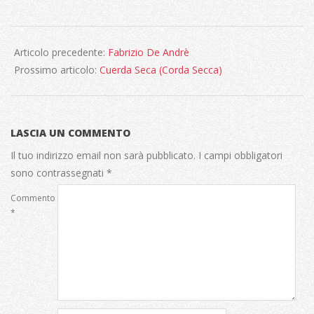
2021-
04-
Articolo precedente:
Fabrizio De Andrè
08
Prossimo articolo:
Cuerda Seca (Corda Secca)
LASCIA UN COMMENTO
Il tuo indirizzo email non sarà pubblicato.
I campi obbligatori
sono contrassegnati
*
Commento
*