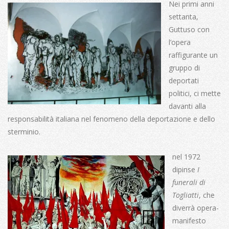
Nei primi anni
settanta,
Guttuso con
l’opera
raffigurante un
gruppo di
deportati
politici, ci mette
davanti alla
responsabilità italiana nel fenomeno della deportazione e dello
sterminio.
nel 1972
dipinse
I
funerali di
Togliatti
, che
diverrà opera-
manifesto