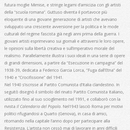
futura moglie Mimise, e stringe legami d’amicizia con gli artisti
della “scuola romana”. Guttuso diventa il portavoce più
eloquente di una giovane generazione di artisti che avevano
sviluppato una crescente avversione per la politica e le mode
culturali del regime fascista già negli anni prima della guerra. I
giovani artisti esprimevano sui giornali e attraversi le loro opere,
le opinioni sulla libertà creativa e sull’imperativo morale del
realismo. Parallelamente illustra i suoi ideali in una serie di opere
di grandi dimensioni, a partire da “Esecuzione in campagna” del
1938-39, dedicata a Federico Garcia Lorca, “Fuga dall’Etna” del
1940 e “Crocifissione” del 1941.
Nel 1940 s’iscrisse al Partito Comunista d’Italia clandestino. In
seguitò disegnò il simbolo del rinato Partito Comunista Italiano,
utilizzato fino al suo scioglimento nel 1991, e collaborò con la
rivista
Il Calendario del Popolo
. Nel1943 lasciò Roma per motivi
politici rifugiandosi a Quarto (Genova), in casa di amici,
ritornando nella capitale l’anno dopo per partecipare alla
Resistenza. L’artista non cessò mai di lavorare in anni difficili