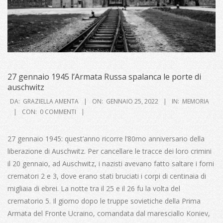
27 gennaio 1945 l’Armata Russa spalanca le porte di
auschwitz
2022-
DA:
GRAZIELLA AMENTA
ON:
GENNAIO 25, 2022
IN:
MEMORIA
01-
CON:
0 COMMENTI
25
27 gennaio 1945: quest’anno ricorre l’80mo anniversario della
liberazione di Auschwitz. Per cancellare le tracce dei loro crimini
il 20 gennaio, ad Auschwitz, i nazisti avevano fatto saltare i forni
crematori 2 e 3, dove erano stati bruciati i corpi di centinaia di
migliaia di ebrei. La notte tra il 25 e il 26 fu la volta del
crematorio 5. Il giorno dopo le truppe sovietiche della Prima
Armata del Fronte Ucraino, comandata dal maresciallo Koniev,