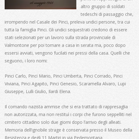
altro gruppo di soldati
tedeschi di passaggio che,
irrompendo nel Casale dei Pinci, preleva undici persone, tra cui
tutta la famiglia Pinci. Gli undici sequestrati credono di essere
stati selezionati per un lavoro sulla strada provinciale di
Valmontone per poi tornare a casa in serata ma, poco dopo
essersi avviati, vengono fucilati nei pressi della casa. Quelli che
seguono, i loro nomi:
Pinci Carlo, Pinci Mario, Pinci Umberta, Pinci Corrado, Pinci
Viviana, Pinci Agapito, Pinci Genesio, Scaramella Alvaro, Lupi
Giuseppe, Lulli Giulio, Ilardi Elena.
Il comando nazista ammise che si era trattato di rappresaglia
non autorizzata, ma non restituì i corpi che furono seppelliti nel
cimitero cittadino solo due giorni dopo l’arrivo degli alleati.
Memoria dell’ignobile strage è conservata presso il Museo della
Resistenza e degli 11 Martiri in via Pedemontana