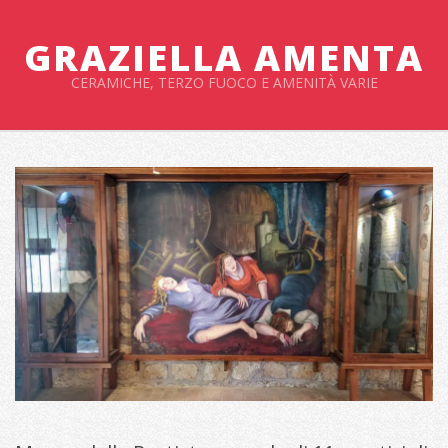
Salta
al
GRAZIELLA AMENTA
contenuto
CERAMICHE, TERZO FUOCO E AMENITÀ VARIE
Menu
primario
di
navigzione