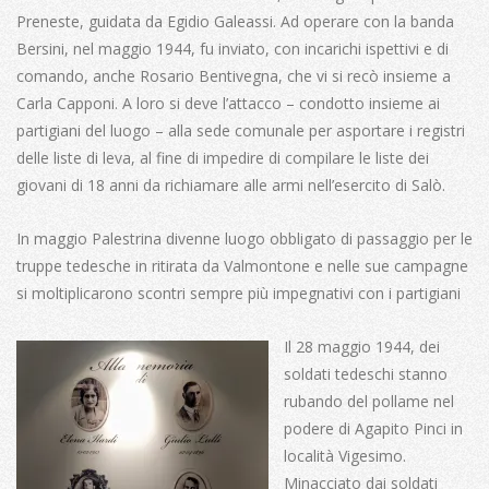
Preneste, guidata da Egidio Galeassi. Ad operare con la banda
Bersini, nel maggio 1944, fu inviato, con incarichi ispettivi e di
comando, anche Rosario Bentivegna, che vi si recò insieme a
Carla Capponi. A loro si deve l’attacco – condotto insieme ai
partigiani del luogo – alla sede comunale per asportare i registri
delle liste di leva, al fine di impedire di compilare le liste dei
giovani di 18 anni da richiamare alle armi nell’esercito di Salò.
In maggio Palestrina divenne luogo obbligato di passaggio per le
truppe tedesche in ritirata da Valmontone e nelle sue campagne
si moltiplicarono scontri sempre più impegnativi con i partigiani
Il 28 maggio 1944, dei
soldati tedeschi stanno
rubando del pollame nel
podere di Agapito Pinci in
località Vigesimo.
Minacciato dai soldati