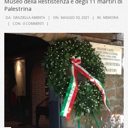
Museo della Restistenza e degli 11 martiri di
Palestrina
DA:
GRAZIELLA AMENTA
ON:
MAGGIO 30, 2021
IN:
MEMORIA
CON:
0 COMMENTI