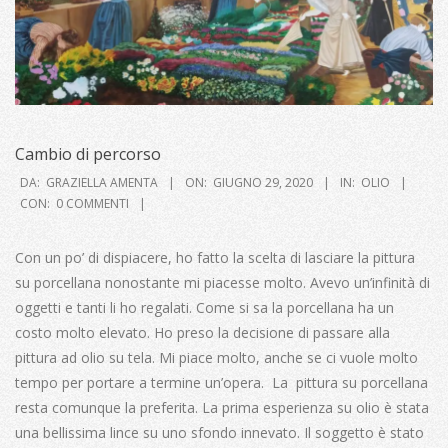
Cambio di percorso
2020-
DA:
GRAZIELLA AMENTA
ON:
GIUGNO 29, 2020
IN:
OLIO
06-
CON:
0 COMMENTI
29
Con un po’ di dispiacere, ho fatto la scelta di lasciare la pittura
su porcellana nonostante mi piacesse molto. Avevo un’infinità di
oggetti e tanti li ho regalati. Come si sa la porcellana ha un
costo molto elevato. Ho preso la decisione di passare alla
pittura ad olio su tela. Mi piace molto, anche se ci vuole molto
tempo per portare a termine un’opera. La pittura su porcellana
resta comunque la preferita. La prima esperienza su olio è stata
una bellissima lince su uno sfondo innevato. Il soggetto è stato