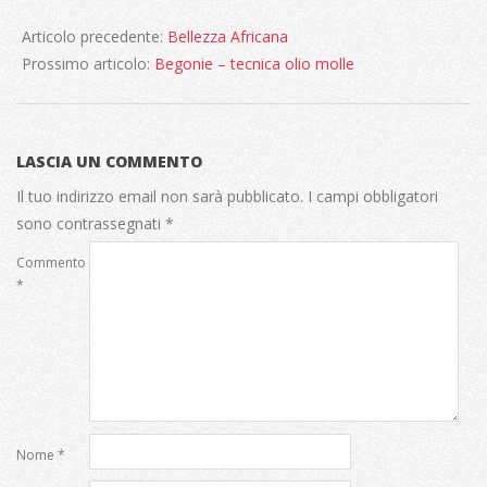
2020-
08-
Articolo precedente:
Bellezza Africana
04
Prossimo articolo:
Begonie – tecnica olio molle
LASCIA UN COMMENTO
Il tuo indirizzo email non sarà pubblicato.
I campi obbligatori
sono contrassegnati
*
Commento
*
Nome
*