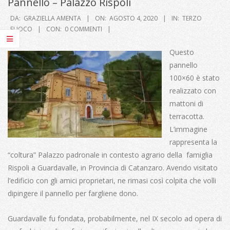
Pannello – Palazzo Rispoli
DA:
GRAZIELLA AMENTA
ON:
AGOSTO 4, 2020
IN:
TERZO
FUOCO
CON:
0 COMMENTI
Questo
pannello
100×60 è stato
realizzato con
mattoni di
terracotta.
L’immagine
rappresenta la
“coltura” Palazzo padronale in contesto agrario della famiglia
Rispoli a Guardavalle, in Provincia di Catanzaro. Avendo visitato
l’edificio con gli amici proprietari, ne rimasi così colpita che volli
dipingere il pannello per fargliene dono.
Guardavalle fu fondata, probabilmente, nel IX secolo ad opera di