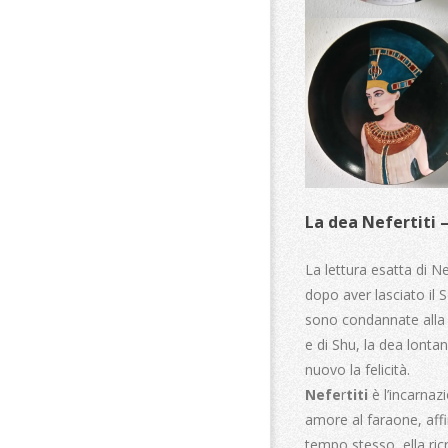
La dea Nefertiti –
La lettura esatta di Ne
dopo aver lasciato il S
sono condannate alla st
e di Shu, la dea lontan
nuovo la felicità.
Nefe
r
titi
è l’incarnaz
amore al faraone, aff
tempo stesso, ella ricr