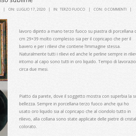
ON:
LUGLIO 17, 2020
IN:
TERZO FUOCO
CON:
0 COMMENTI
lavoro dipinto a mano terzo fuoco su piastra di porcellana d
cm 29×39 molto complesso sia per il copricapo che per il
bavero e per i rilievi che contiene l’immagine stessa.
Naturalmente tutti i rilievi ed anche le perline sempre in rili
intorno al capo sono tutti in oro liquido. Tempo di lavorazi
circa due mesi.
Piatto da parete, dove il soggetto mostra con superbia la s
bellezza. Sempre in porcellana terzo fuoco anche qui ho
usato oro liquido sia al copricapo che al ciondolo tutto in
rilievo, alla collana sono state applicate delle pietre di crista
colorato.