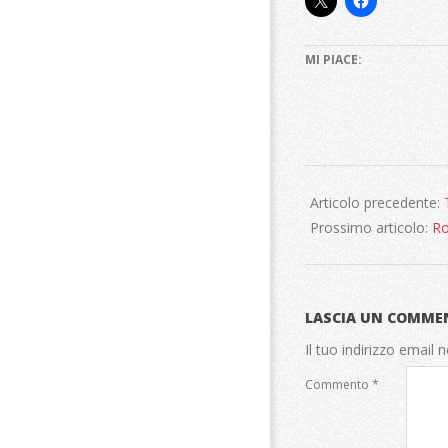
MI PIACE:
2020-
07-
Articolo precedente:
17
Prossimo articolo:
Ro
LASCIA UN COMME
Il tuo indirizzo email 
Commento
*