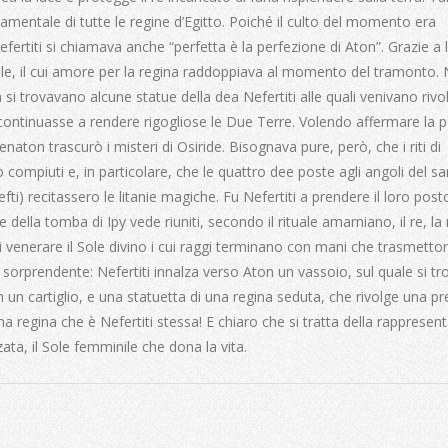
ndamentale di tutte le regine d’Egitto. Poiché il culto del momento era
fertiti si chiamava anche “perfetta è la perfezione di Aton”. Grazie a l
ole, il cui amore per la regina raddoppiava al momento del tramonto. 
si trovavano alcune statue della dea Nefertiti alle quali venivano rivo
 continuasse a rendere rigogliose le Due Terre. Volendo affermare la 
enaton trascurò i misteri di Osiride. Bisognava pure, però, che i riti di
 compiuti e, in particolare, che le quattro dee poste agli angoli del s
Nefti) recitassero le litanie magiche. Fu Nefertiti a prendere il loro post
della tomba di Ipy vede riuniti, secondo il rituale amarniano, il re, la
o di venerare il Sole divino i cui raggi terminano con mani che trasmetto
e sorprendente: Nefertiti innalza verso Aton un vassoio, sul quale si tr
 in un cartiglio, e una statuetta di una regina seduta, che rivolge una p
na regina che è Nefertiti stessa! E chiaro che si tratta della rappresen
zzata, il Sole femminile che dona la vita.