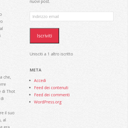
nuovi post.
no
Indirizzo
email
vo
al
Iscriviti
i
Unisciti a 1 altro iscritto
META
na che,
Accedi
erre
Feed dei contenuti
e di Thot
Feed dei commenti
 di
WordPress.org
re il suo
, al
le era,