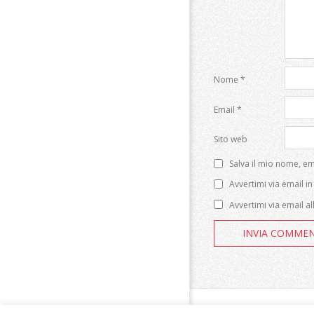
Nome
*
Email
*
Sito web
Salva il mio nome, e
Avvertimi via email i
Avvertimi via email a