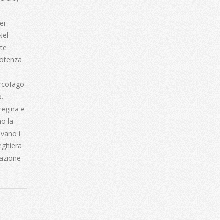
ei
Nel
lte
potenza
arcofago
o.
 regina e
no la
ovano i
reghiera
tazione