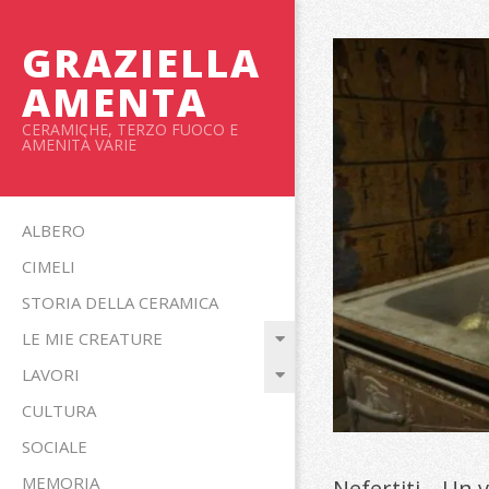
Salta
al
GRAZIELLA
contenuto
AMENTA
CERAMICHE, TERZO FUOCO E
AMENITÀ VARIE
Menu
ALBERO
primario
CIMELI
di
STORIA DELLA CERAMICA
navigzione
LE MIE CREATURE
LAVORI
CULTURA
SOCIALE
MEMORIA
Nefertiti – Un 