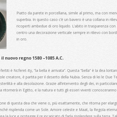
Piatto da parete in porcellana, simile al primo, ma con me
superbia. In questo caso c’è un bavero è una collana in rilie
ricoperti ambedue di oro liquido. L’abito in trasparenza con 
centro una decorazione verticale sempre in rilievo con bord
in oro.
 il nuovo regno 1580 –
1085
A.C.
fertiti è Ncferet-Ity, “la bella è arrivata”. Questa “bella” è la dea lonta
ole creatore, è partita per il deserto della Nubia. Senza di lei le Due T
erilità e alla desolazione. Grazie all’intervento degli dei, in particolar
a ritornerà in Egitto, e la natura e tutti gli esseri viventi conosceranno
ione di questa dea che viene o, più esattamente, che ritorna per elargi
inché risplenda come un Sole. Amore celeste e Maat, la Regola eterna
ea la luce e protegge il re incaricato di farla risplendere sulla terra. Ta