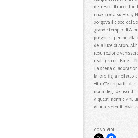
del resto, il ruolo fo
imperniato su Aton, Ne
sorgeva il disco del S
grande tempio di Aton 
preghiere perché ella
della luce di Aton, Akh
resurrezione venissero
reale (fra cui Iside e 
La scena di adorazione 
la loro figlia nell’att
vita. C’è un particolar
nomi degli dei iscritti
a questi nomi divini, u
di una Nefertiti divini
CONDIVIDI: